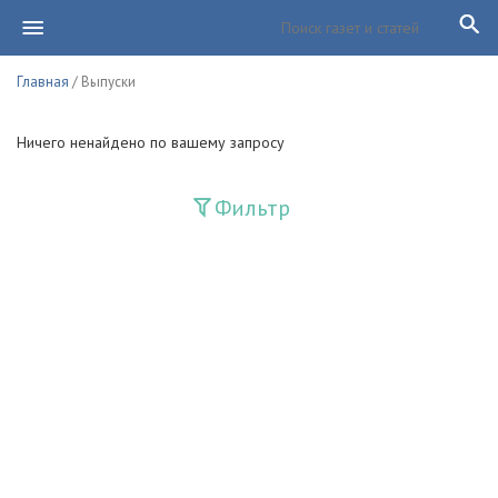
Главная
/ Выпуски
Ничего ненайдено по вашему запросу
Фильтр
Издания
Guliston
Huquq
Huquq va Burch
Ishonch - Доверие
Jadid
Jahon adabiyoti
Mahalla