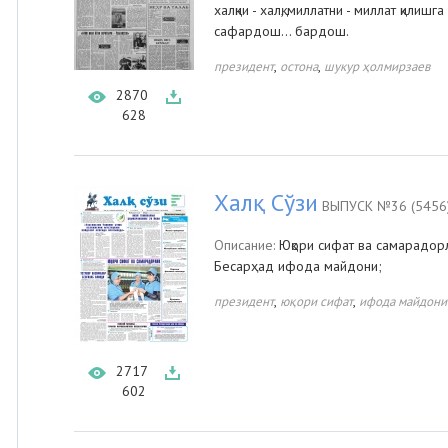
халқни - халқ, миллатни - миллат қилиш
сафардош... бардош.
,
,
президент
остона
шукур ҳолмирзаев
2870
628
Халқ Сўзи
ВЫПУСК №36 (5456
Описание:
Юқори сифат ва самарадорл
Бесарҳад ифода майдони;
,
,
президент
юқори сифат
ифода майдони
2717
602