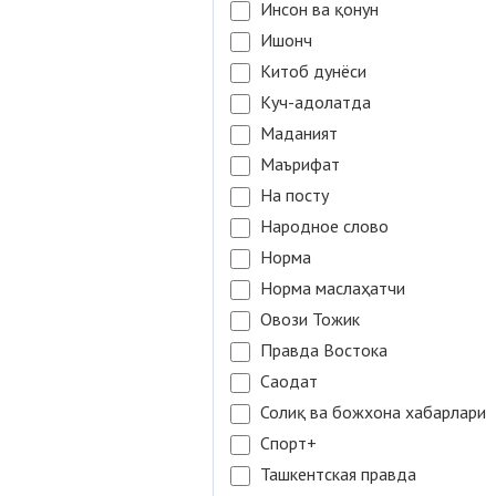
Инсон ва қонун
Ишонч
Китоб дунёси
Куч-адолатда
Маданият
Маърифат
На посту
Народное слово
Норма
Норма маслаҳатчи
Овози Тожик
Правда Востока
Саодат
Солиқ ва божхона хабарлари
Спорт+
Ташкентская правда