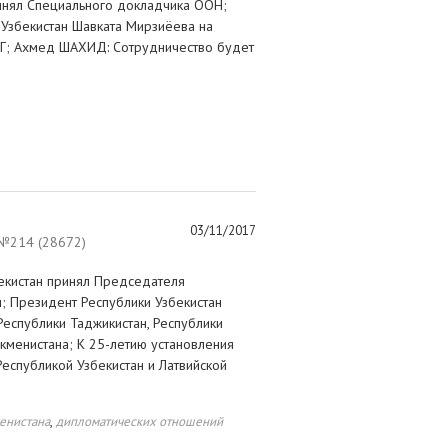
инял Специального докладчика ООН;
Узбекистан Шавката Мирзиёева на
НГ; Ахмед ШАХИД: Сотрудничество будет
03/11/2017
214 (28672)
екистан принял Председателя
; Президент Республики Узбекистан
Республики Таджикистан, Республики
ркменистана; К 25-летию установления
спубликой Узбекистан и Латвийской
,
менистана
дипломатических отношений