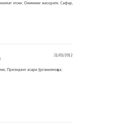
га хизмат этсин; Олимнинг жасорати; Сафар,
21/02/2012
)
ик; Президент асари ўрганилмоқда;