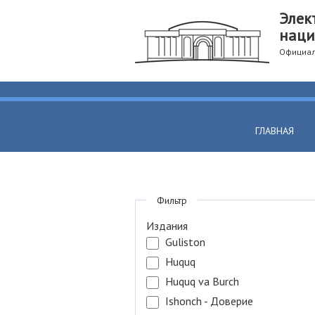
Элек
наци
Официал
ГЛАВНАЯ
Фильтр
Издания
Guliston
Huquq
Huquq va Burch
Ishonch - Доверие