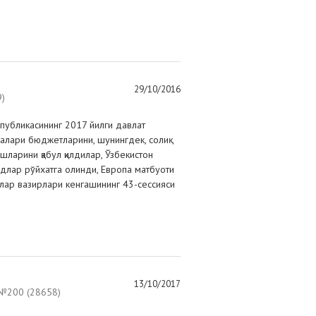
29/10/2016
)
публикасининг 2017 йилги давлат
алари бюджетларини, шунингдек, солиқ
шларини қабул қилдилар, Ўзбекистон
длар рўйхатга олинди, Европа матбуоти
лар вазирлари кенгашининг 43-сессияси
13/10/2017
200 (28658)