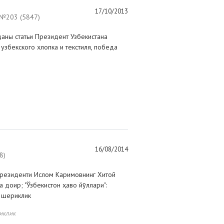
17/10/2013
№203 (5847)
аны статьи Президент Узбекистана
 узбекского хлопка и текстиля, победа
16/08/2014
8)
Президенти Ислом Каримовнинг Хитой
 доир; "Ўзбекистон ҳаво йўллари":
й шериклик
иклик