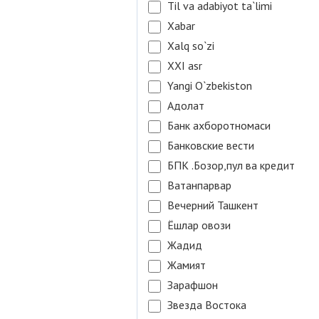
Til va adabiyot ta`limi
Xabar
Xalq so`zi
XXI asr
Yangi O`zbekiston
Адолат
Банк ахборотномаси
Банковские вести
БПК .Бозор,пул ва кредит
Ватанпарвар
Вечерний Ташкент
Ёшлар овози
Жадид
Жамият
Зарафшон
Звезда Востока