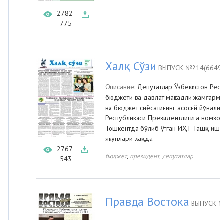
2782
775
Халқ Сўзи
ВЫПУСК №214(6649
Описание:
Депутатлар Ўзбекистон Рес
бюджети ва давлат мақсадли жамғарм
ва бюджет сиёсатининг асосий йўнали
Республикаси Президентлигига номзо
Тошкентда бўлиб ўтган ИҲТ Ташқи иш
якунлари ҳақида
2767
,
,
бюджет
президент
депутатлар
543
Правда Востока
ВЫПУСК №