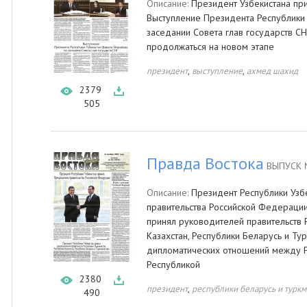
Описание:
Президент Узбекистана пр
Выступление Президента Республики 
заседании Совета глав государств С
продолжаться на новом этапе
,
,
президент
выступление
ахмед шахид
2379
505
Правда Востока
ВЫПУСК №
Описание:
Президент Республики Узб
правительства Российской Федерации
принял руководителей правительств 
Казахстан, Республики Беларусь и Ту
дипломатических отношений между Ре
Республикой
2380
,
президент
республики беларусь и турк
490