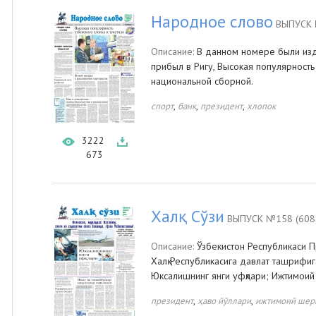
Народное слово
ВЫПУСК 
Описание:
В данном номере были изд
прибыл в Ригу, Высокая популярность
национальной сборной.
,
,
,
спорт
банк
президент
хлопок
3222
673
Халқ Сўзи
ВЫПУСК №158 (608
Описание:
Ўзбекистон Республикаси 
Халқ Республикасига давлат ташрифига
Юксалишнинг янги уфқлари; Ижтимои
,
,
президент
ҳаво йўллари
ижтимоий шер