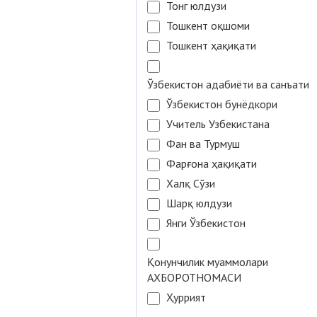
Тонг юлдузи
Тошкент оқшоми
Тошкент ҳақиқати
Ўзбекистон адабиёти ва санъати
Ўзбекистон бунёдкори
Учитель Узбекистана
Фан ва Турмуш
Фарғона ҳақиқати
Халқ Сўзи
Шарқ юлдузи
Янги Ўзбекистон
Қонунчилик муаммолари
АХБОРОТНОМАСИ
Ҳуррият