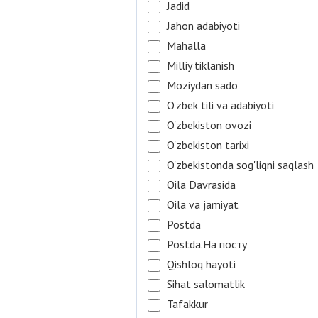
Jadid
Jahon adabiyoti
Mahalla
Milliy tiklanish
Moziydan sado
O'zbek tili va adabiyoti
O'zbekiston ovozi
O'zbekiston tarixi
O'zbekistonda sog'liqni saqlash
Oila Davrasida
Oila va jamiyat
Postda
Postda.На посту
Qishloq hayoti
Sihat salomatlik
Tafakkur