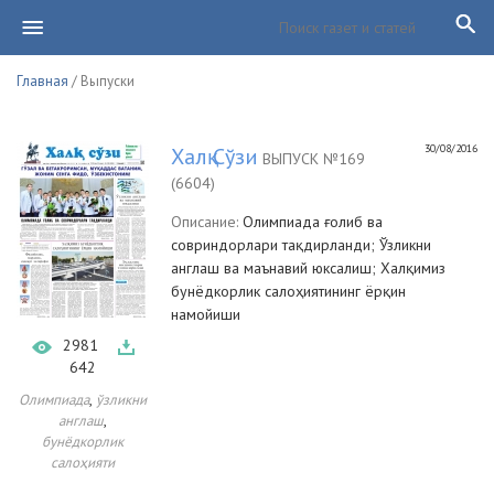
Главная
/ Выпуски
30/08/2016
Халқ Сўзи
ВЫПУСК №169
(6604)
Описание:
Олимпиада ғолиб ва
совриндорлари тақдирланди; Ўзликни
англаш ва маънавий юксалиш; Халқимиз
бунёдкорлик салоҳиятининг ёрқин
намойиши
2981
642
,
Олимпиада
ўзликни
,
англаш
бунёдкорлик
салоҳияти