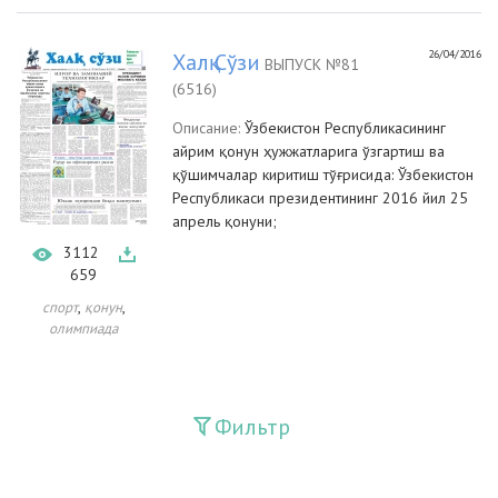
26/04/2016
Халқ Сўзи
ВЫПУСК №81
(6516)
Описание:
Ўзбекистон Республикасининг
айрим қонун ҳужжатларига ўзгартиш ва
қўшимчалар киритиш тўғрисида: Ўзбекистон
Республикаси президентининг 2016 йил 25
апрель қонуни;
3112
659
,
,
спорт
қонун
олимпиада
Фильтр
Издания