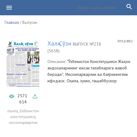
Главная
/ Выпуски
07/12/2012
Халқ Сўзи
ВЫПУСК №238
(5658)
Описание:
"Ўзбекистон Конституцияси Жаҳон
андозаларининг юксак талабларига жавоб
беради"; Инсонпарварлик ва бағрикенглик
ифодаси; Оқила, зукко, ташаббускор
2571
614
,
оқила
ўзбекистон
,
конституцияси
инсонпарварлик