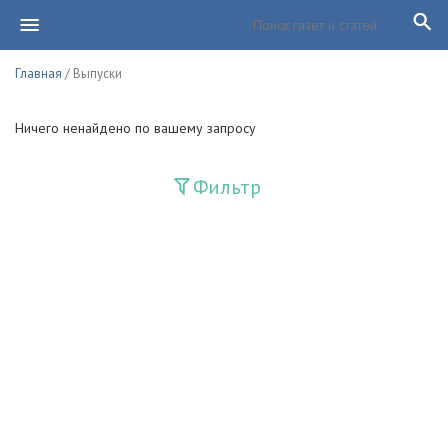
Главная
/ Выпуски
Ничего ненайдено по вашему запросу
Фильтр
Издания
Guliston
Huquq
Huquq va Burch
Ishonch - Доверие
Jadid
Jahon adabiyoti
Mahalla