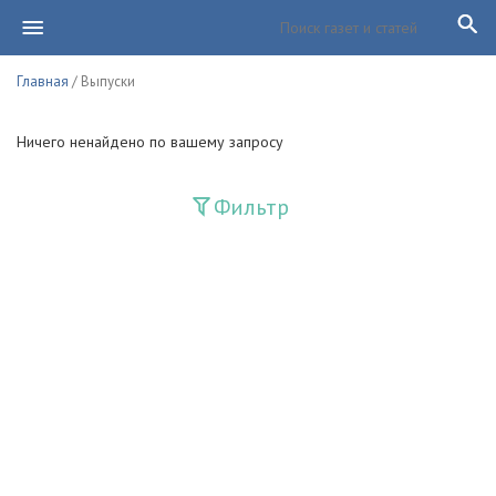
Главная
/ Выпуски
Ничего ненайдено по вашему запросу
Фильтр
Издания
Guliston
Huquq
Huquq va Burch
Ishonch - Доверие
Jadid
Jahon adabiyoti
Mahalla