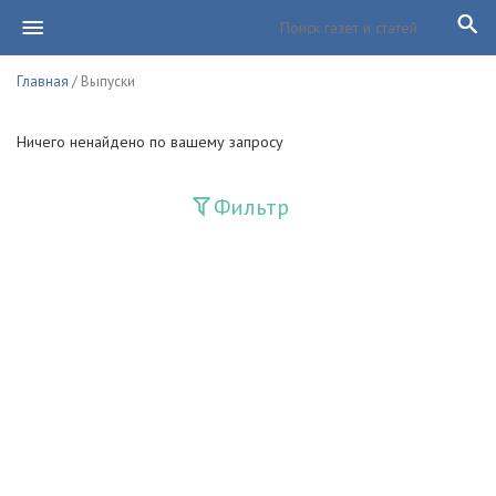
Главная
/ Выпуски
Ничего ненайдено по вашему запросу
Фильтр
Издания
Guliston
Huquq
Huquq va Burch
Ishonch - Доверие
Jadid
Jahon adabiyoti
Mahalla