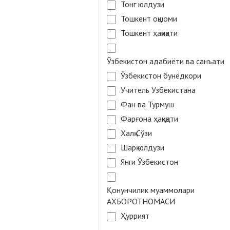
Тонг юлдузи
Тошкент оқшоми
Тошкент ҳақиқати
Ўзбекистон адабиёти ва санъати
Ўзбекистон бунёдкори
Учитель Узбекистана
Фан ва Турмуш
Фарғона ҳақиқати
Халқ Сўзи
Шарқ юлдузи
Янги Ўзбекистон
Қонунчилик муаммолари
АХБОРОТНОМАСИ
Ҳуррият