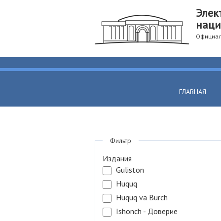
Элек
наци
Официал
ГЛАВНАЯ
Фильтр
Издания
Guliston
Huquq
Huquq va Burch
Ishonch - Доверие