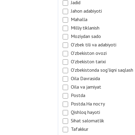
Jadid
Jahon adabiyoti
Mahalla
Milliy tiklanish
Moziydan sado
O'zbek tili va adabiyoti
O'zbekiston ovozi
O'zbekiston tarixi
O'zbekistonda sog'liqni saqlash
Oila Davrasida
Oila va jamiyat
Postda
Postda.На посту
Qishloq hayoti
Sihat salomatlik
Tafakkur