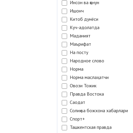
Инсон ва қонун
Ишонч
Китоб дунёси
Куч-адолатда
Маданият
Маърифат
На посту
Народное слово
Норма
Норма маслаҳатчи
Овози Тожик
Правда Востока
Саодат
Солиқ ва божхона хабарлари
Спорт+
Ташкентская правда