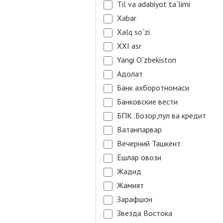
Til va adabiyot ta`limi
Xabar
Xalq so`zi
XXI asr
Yangi O`zbekiston
Адолат
Банк ахборотномаси
Банковские вести
БПК .Бозор,пул ва кредит
Ватанпарвар
Вечерний Ташкент
Ёшлар овози
Жадид
Жамият
Зарафшон
Звезда Востока