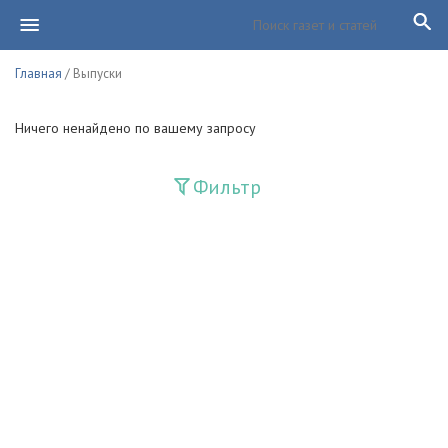
Главная
/ Выпуски
Ничего ненайдено по вашему запросу
Фильтр
Издания
Guliston
Huquq
Huquq va Burch
Ishonch - Доверие
Jadid
Jahon adabiyoti
Mahalla