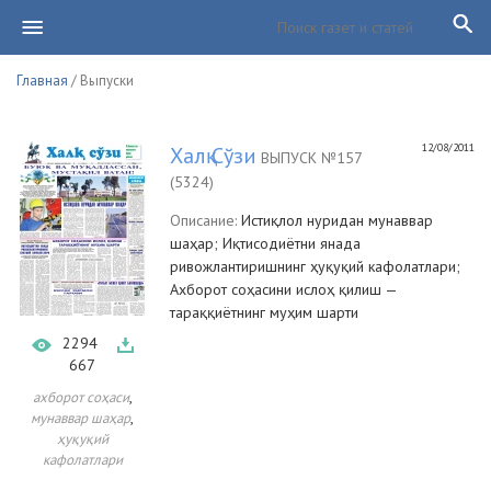
Главная
/ Выпуски
12/08/2011
Халқ Сўзи
ВЫПУСК №157
(5324)
Описание:
Истиқлол нуридан мунаввар
шаҳар; Иқтисодиётни янада
ривожлантиришнинг ҳуқуқий кафолатлари;
Ахборот соҳасини ислоҳ қилиш —
тараққиётнинг муҳим шарти
2294
667
,
ахборот соҳаси
,
мунаввар шаҳар
ҳуқуқий
кафолатлари