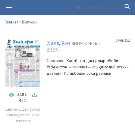
Главная
/ Выпуски
17/08/2011
Халқ Сўзи
ВЫПУСК №160
(5327)
Описание:
Ҳаётбахш дастурлар рўёби;
Ўзбекистон — минтақанинг иқтисодий етакчи
давлати; Истиқболли соҳа равнақи
2181
421
,
ҳаётбахш дастурлар
,
етакчи давлат
соҳа
равнақи