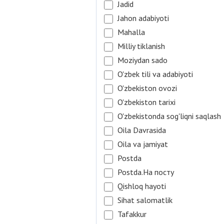
Jadid
Jahon adabiyoti
Mahalla
Milliy tiklanish
Moziydan sado
O'zbek tili va adabiyoti
O'zbekiston ovozi
O'zbekiston tarixi
O'zbekistonda sog'liqni saqlash
Oila Davrasida
Oila va jamiyat
Postda
Postda.На посту
Qishloq hayoti
Sihat salomatlik
Tafakkur