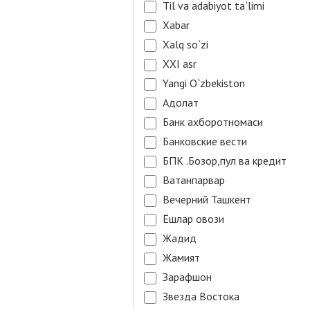
Til va adabiyot ta`limi
Xabar
Xalq so`zi
XXI asr
Yangi O`zbekiston
Адолат
Банк ахборотномаси
Банковские вести
БПК .Бозор,пул ва кредит
Ватанпарвар
Вечерний Ташкент
Ёшлар овози
Жадид
Жамият
Зарафшон
Звезда Востока