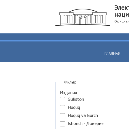
Элек
наци
Официал
ГЛАВНАЯ
Фильтр
Издания
Guliston
Huquq
Huquq va Burch
Ishonch - Доверие