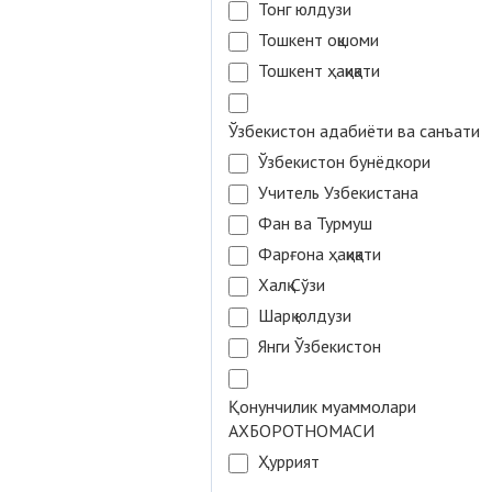
Тонг юлдузи
Тошкент оқшоми
Тошкент ҳақиқати
Ўзбекистон адабиёти ва санъати
Ўзбекистон бунёдкори
Учитель Узбекистана
Фан ва Турмуш
Фарғона ҳақиқати
Халқ Сўзи
Шарқ юлдузи
Янги Ўзбекистон
Қонунчилик муаммолари
АХБОРОТНОМАСИ
Ҳуррият