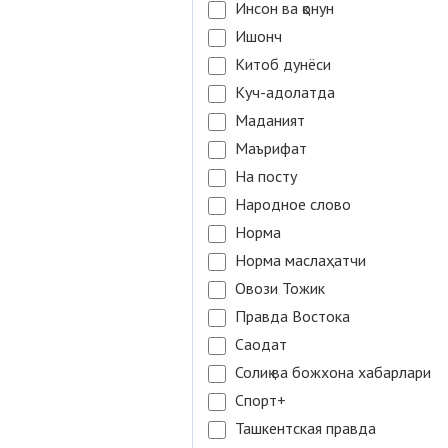
Инсон ва қонун
Ишонч
Китоб дунёси
Куч-адолатда
Маданият
Маърифат
На посту
Народное слово
Норма
Норма маслаҳатчи
Овози Тожик
Правда Востока
Саодат
Солиқ ва божхона хабарлари
Спорт+
Ташкентская правда