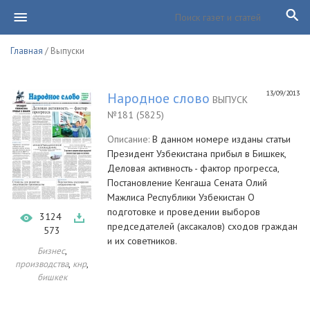
Главная
/ Выпуски
13/09/2013
Народное слово
ВЫПУСК
№181 (5825)
Описание:
В данном номере изданы статьи
Президент Узбекистана прибыл в Бишкек,
Деловая активность - фактор прогресса,
Постановление Кенгаша Сената Олий
Мажлиса Республики Узбекистан О
подготовке и проведении выборов
3124
председателей (аксакалов) сходов граждан
573
и их советников.
,
Бизнес
,
,
производства
кнр
бишкек