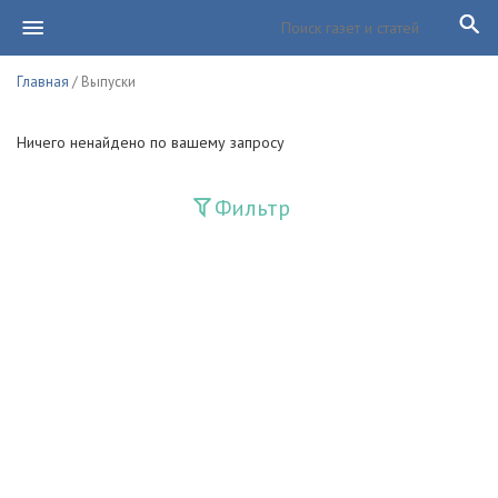
Главная
/ Выпуски
Ничего ненайдено по вашему запросу
Фильтр
Издания
Guliston
Huquq
Huquq va Burch
Ishonch - Доверие
Jadid
Jahon adabiyoti
Mahalla