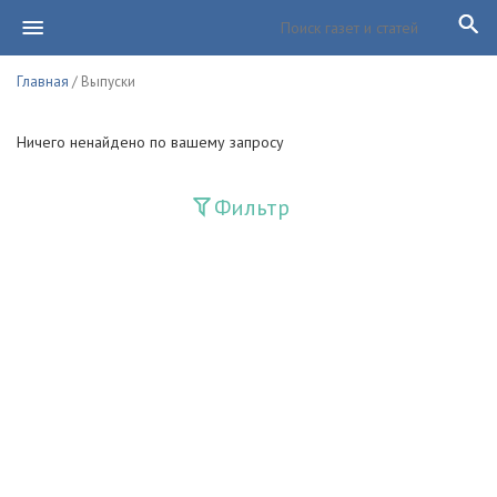
Главная
/ Выпуски
Ничего ненайдено по вашему запросу
Фильтр
Издания
Guliston
Huquq
Huquq va Burch
Ishonch - Доверие
Jadid
Jahon adabiyoti
Mahalla