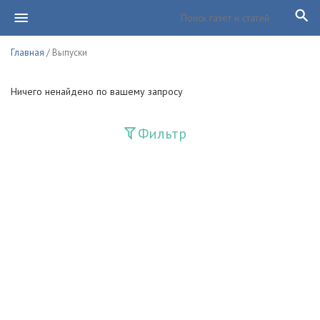
Главная
/ Выпуски
Ничего ненайдено по вашему запросу
Фильтр
Издания
Guliston
Huquq
Huquq va Burch
Ishonch - Доверие
Jadid
Jahon adabiyoti
Mahalla