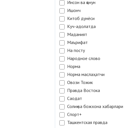
Инсон ва қонун
Ишонч
Китоб дунёси
Куч-адолатда
Маданият
Маърифат
На посту
Народное слово
Норма
Норма маслаҳатчи
Овози Тожик
Правда Востока
Саодат
Солиқ ва божхона хабарлари
Спорт+
Ташкентская правда