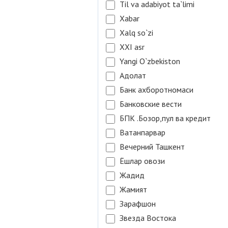
Til va adabiyot ta`limi
Xabar
Xalq so`zi
XXI asr
Yangi O`zbekiston
Адолат
Банк ахборотномаси
Банковские вести
БПК .Бозор,пул ва кредит
Ватанпарвар
Вечерний Ташкент
Ёшлар овози
Жадид
Жамият
Зарафшон
Звезда Востока