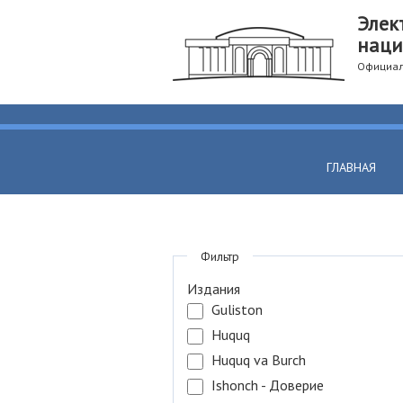
Элек
наци
Официал
ГЛАВНАЯ
Фильтр
Издания
Guliston
Huquq
Huquq va Burch
Ishonch - Доверие