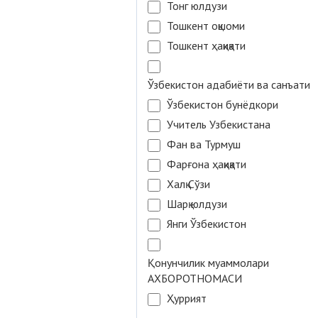
Тонг юлдузи
Тошкент оқшоми
Тошкент ҳақиқати
Ўзбекистон адабиёти ва санъати
Ўзбекистон бунёдкори
Учитель Узбекистана
Фан ва Турмуш
Фарғона ҳақиқати
Халқ Сўзи
Шарқ юлдузи
Янги Ўзбекистон
Қонунчилик муаммолари
АХБОРОТНОМАСИ
Ҳуррият