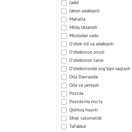
Jadid
Jahon adabiyoti
Mahalla
Milliy tiklanish
Moziydan sado
O'zbek tili va adabiyoti
O'zbekiston ovozi
O'zbekiston tarixi
O'zbekistonda sog'liqni saqlash
Oila Davrasida
Oila va jamiyat
Postda
Postda.На посту
Qishloq hayoti
Sihat salomatlik
Tafakkur