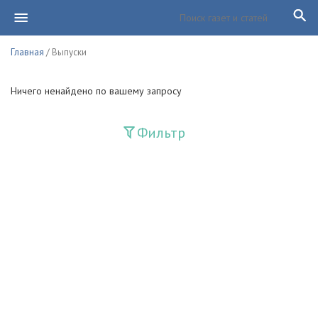
Главная
/ Выпуски
Ничего ненайдено по вашему запросу
Фильтр
Издания
Guliston
Huquq
Huquq va Burch
Ishonch - Доверие
Jadid
Jahon adabiyoti
Mahalla