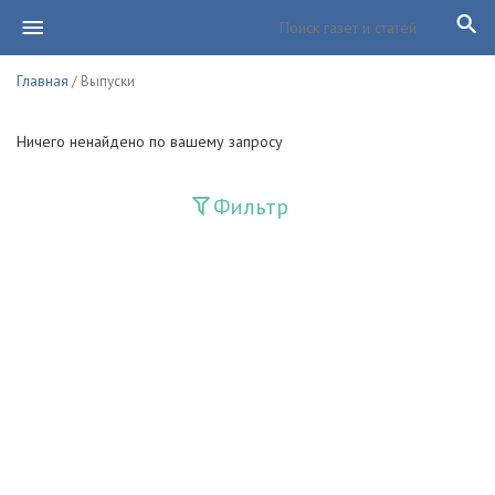
Главная
/ Выпуски
Ничего ненайдено по вашему запросу
Фильтр
Издания
Guliston
Huquq
Huquq va Burch
Ishonch - Доверие
Jadid
Jahon adabiyoti
Mahalla