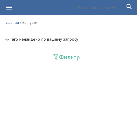
Главная
/ Выпуски
Ничего ненайдено по вашему запросу
Фильтр
Издания
Guliston
Huquq
Huquq va Burch
Ishonch - Доверие
Jadid
Jahon adabiyoti
Mahalla