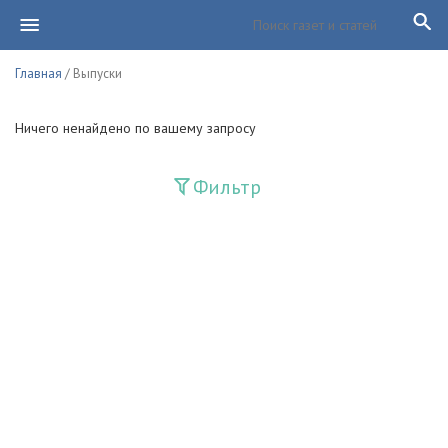
Главная
/ Выпуски
Ничего ненайдено по вашему запросу
Фильтр
Издания
Guliston
Huquq
Huquq va Burch
Ishonch - Доверие
Jadid
Jahon adabiyoti
Mahalla