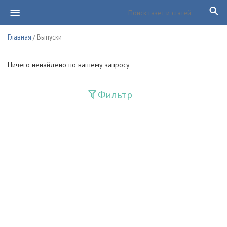
Главная
/ Выпуски
Ничего ненайдено по вашему запросу
Фильтр
Издания
Guliston
Huquq
Huquq va Burch
Ishonch - Доверие
Jadid
Jahon adabiyoti
Mahalla