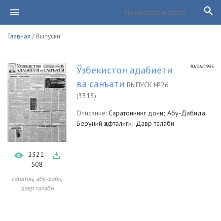
Главная
/ Выпуски
30/06/1995
Ўзбекистон адабиёти
ва санъати
ВЫПУСК №26
(3313)
Описание:
Саратоннинг дони; Абу-Дабида
Беруний ҳафталиги; Давр талаби
2321
508
,
,
саратон
абу-даби
давр талаби