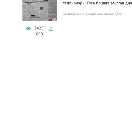
тадбирлари; Ғўза бошига эгилган дил
,
,
соҳибқирон
ҳунармандчилик
ғўза
2425
660