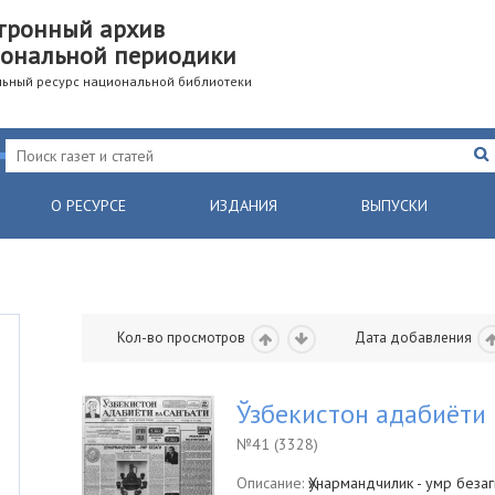
тронный архив
ональной периодики
ьный ресурс национальной библиотеки
О РЕСУРСЕ
ИЗДАНИЯ
ВЫПУСКИ
Кол-во просмотров
Дата добавления
Ўзбекистон адабиёти 
№41 (3328)
Описание:
Ҳунармандчилик - умр беза