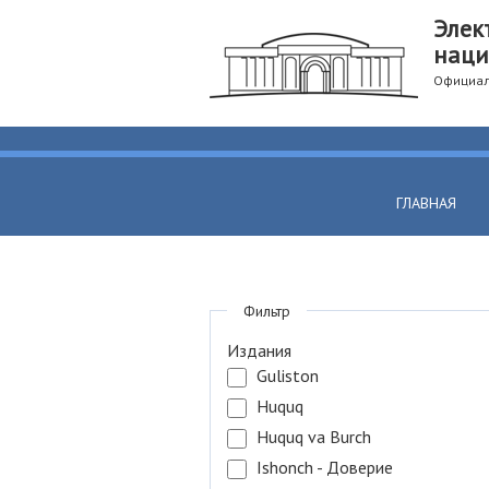
Элек
наци
Официал
ГЛАВНАЯ
Фильтр
Издания
Guliston
Huquq
Huquq va Burch
Ishonch - Доверие