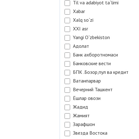
Til va adabiyot ta`limi
Xabar
Xalq so`zi
XXI asr
Yangi O`zbekiston
Адолат
Банк ахборотномаси
Банковские вести
БПК .Бозор,пул ва кредит
Ватанпарвар
Вечерний Ташкент
Ёшлар овози
Жадид
Жамият
Зарафшон
Звезда Востока