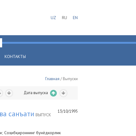
UZ
RU
EN
КОНТАКТЫ
Главная
/ Выпуски
Дата выпуска
13/10/1995
ва санъати
ВЫПУСК
ги; Соҳибқироннинг бунёдкорлик