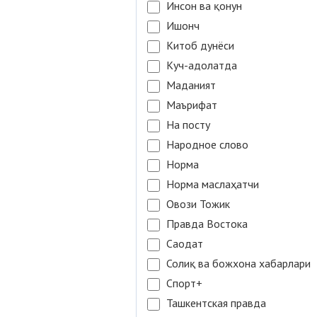
Инсон ва қонун
Ишонч
Китоб дунёси
Куч-адолатда
Маданият
Маърифат
На посту
Народное слово
Норма
Норма маслаҳатчи
Овози Тожик
Правда Востока
Саодат
Солиқ ва божхона хабарлари
Спорт+
Ташкентская правда