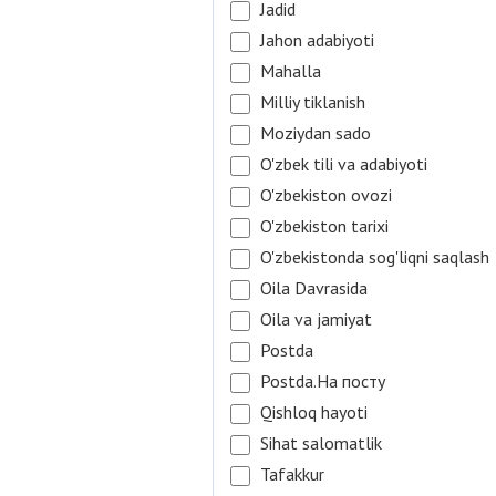
Jadid
Jahon adabiyoti
Mahalla
Milliy tiklanish
Moziydan sado
O'zbek tili va adabiyoti
O'zbekiston ovozi
O'zbekiston tarixi
O'zbekistonda sog'liqni saqlash
Oila Davrasida
Oila va jamiyat
Postda
Postda.На посту
Qishloq hayoti
Sihat salomatlik
Tafakkur