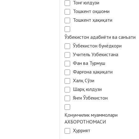
Тонг юлдузи
Тошкент оқшоми
Тошкент ҳақиқати
Ўзбекистон адабиёти ва санъати
Ўзбекистон бунёдкори
Учитель Узбекистана
Фан ва Турмуш
Фарғона ҳақиқати
Халқ Сўзи
Шарқ юлдузи
Янги Ўзбекистон
Қонунчилик муаммолари
АХБОРОТНОМАСИ
Ҳуррият