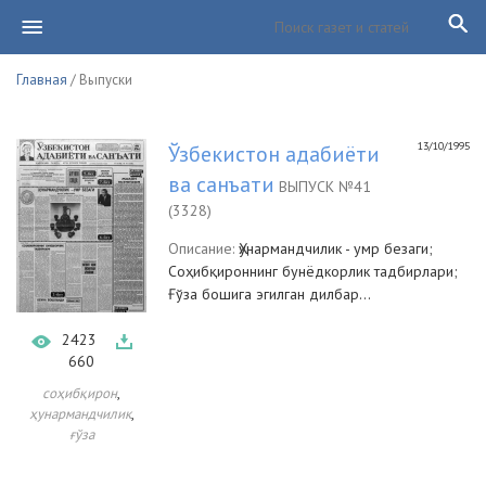
Главная
/ Выпуски
13/10/1995
Ўзбекистон адабиёти
ва санъати
ВЫПУСК №41
(3328)
Описание:
Ҳунармандчилик - умр безаги;
Соҳибқироннинг бунёдкорлик тадбирлари;
Ғўза бошига эгилган дилбар...
2423
660
,
соҳибқирон
,
ҳунармандчилик
ғўза