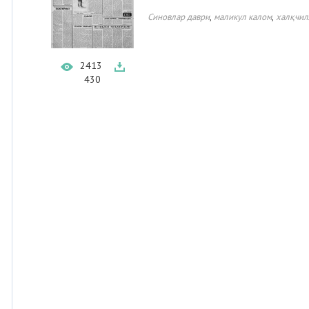
,
,
Синовлар даври
маликул калом
халқчил
2413
430