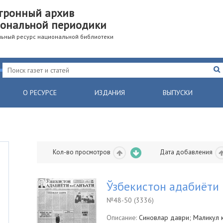
тронный архив
ональной периодики
ьный ресурс национальной библиотеки
О РЕСУРСЕ
ИЗДАНИЯ
ВЫПУСКИ
Кол-во просмотров
Дата добавления
Ўзбекистон адабиёти 
№48-50 (3336)
Описание:
Синовлар даври; Маликул к