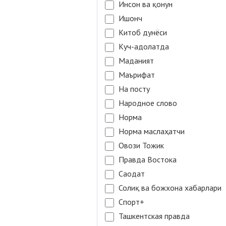
Инсон ва қонун
Ишонч
Китоб дунёси
Куч-адолатда
Маданият
Маърифат
На посту
Народное слово
Норма
Норма маслаҳатчи
Овози Тожик
Правда Востока
Саодат
Солиқ ва божхона хабарлари
Спорт+
Ташкентская правда