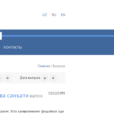
UZ
RU
EN
КОНТАКТЫ
Главная
/ Выпуски
Дата выпуска
15/12/1995
ва санъати
ВЫПУСК
алом; Уста халқчилликнинг фидойиси эди