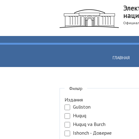
Элек
наци
Официал
ГЛАВНАЯ
Фильтр
Издания
Guliston
Huquq
Huquq va Burch
Ishonch - Доверие