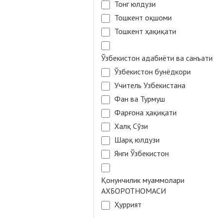
Тонг юлдузи
Тошкент оқшоми
Тошкент ҳақиқати
Ўзбекистон адабиёти ва санъати
Ўзбекистон бунёдкори
Учитель Узбекистана
Фан ва Турмуш
Фарғона ҳақиқати
Халқ Сўзи
Шарқ юлдузи
Янги Ўзбекистон
Қонунчилик муаммолари
АХБОРОТНОМАСИ
Ҳуррият