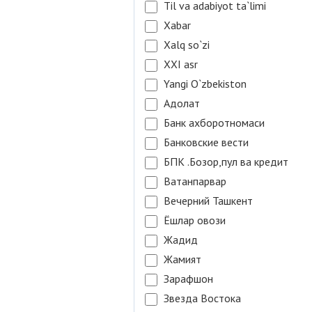
Til va adabiyot ta`limi
Xabar
Xalq so`zi
XXI asr
Yangi O`zbekiston
Адолат
Банк ахборотномаси
Банковские вести
БПК .Бозор,пул ва кредит
Ватанпарвар
Вечерний Ташкент
Ёшлар овози
Жадид
Жамият
Зарафшон
Звезда Востока