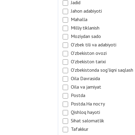
Jadid
Jahon adabiyoti
Mahalla
Milliy tiklanish
Moziydan sado
O'zbek tili va adabiyoti
O'zbekiston ovozi
O'zbekiston tarixi
O'zbekistonda sog'liqni saqlash
Oila Davrasida
Oila va jamiyat
Postda
Postda.На посту
Qishloq hayoti
Sihat salomatlik
Tafakkur