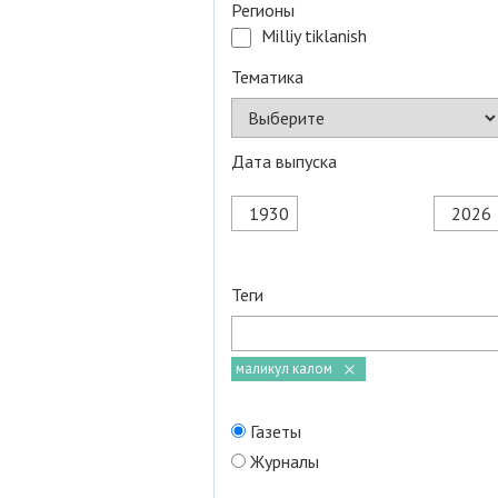
Регионы
Milliy tiklanish
Тематика
Дата выпуска
Теги
маликул калом
Газеты
Журналы