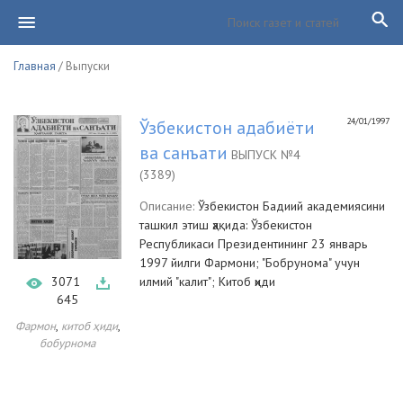
Главная
/ Выпуски
24/01/1997
Ўзбекистон адабиёти
ва санъати
ВЫПУСК №4
(3389)
Описание:
Ўзбекистон Бадиий академиясини
ташкил этиш ҳақида: Ўзбекистон
Республикаси Президентининг 23 январь
1997 йилги Фармони; "Бобрунома" учун
3071
илмий "калит"; Китоб ҳиди
645
,
,
Фармон
китоб ҳиди
бобурнома