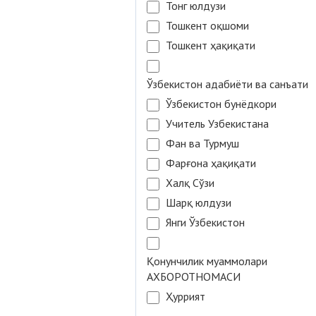
Тонг юлдузи
Тошкент оқшоми
Тошкент ҳақиқати
Ўзбекистон адабиёти ва санъати
Ўзбекистон бунёдкори
Учитель Узбекистана
Фан ва Турмуш
Фарғона ҳақиқати
Халқ Сўзи
Шарқ юлдузи
Янги Ўзбекистон
Қонунчилик муаммолари
АХБОРОТНОМАСИ
Ҳуррият