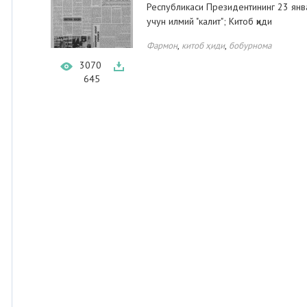
Республикаси Президентининг 23 янв
учун илмий "калит"; Китоб ҳиди
,
,
Фармон
китоб ҳиди
бобурнома
3070
645