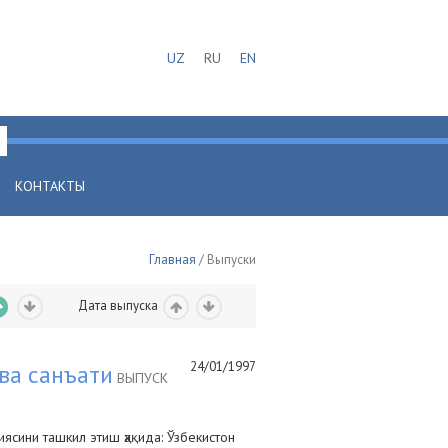
UZ
RU
EN
КОНТАКТЫ
Главная
/ Выпуски
Дата выпуска
24/01/1997
ва санъати
ВЫПУСК
ясини ташкил этиш ҳақида: Ўзбекистон