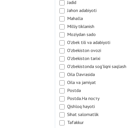
Jadid
Jahon adabiyoti
Mahalla
Milliy tiklanish
Moziydan sado
O'zbek tili va adabiyoti
O'zbekiston ovozi
O'zbekiston tarixi
O'zbekistonda sog'liqni saqlash
Oila Davrasida
Oila va jamiyat
Postda
Postda.На посту
Qishloq hayoti
Sihat salomatlik
Tafakkur