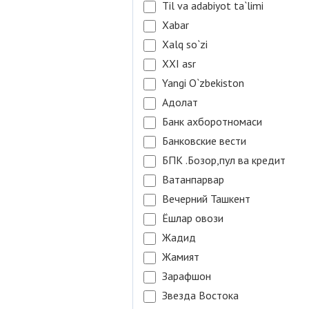
Til va adabiyot ta`limi
Xabar
Xalq so`zi
XXI asr
Yangi O`zbekiston
Адолат
Банк ахборотномаси
Банковские вести
БПК .Бозор,пул ва кредит
Ватанпарвар
Вечерний Ташкент
Ёшлар овози
Жадид
Жамият
Зарафшон
Звезда Востока