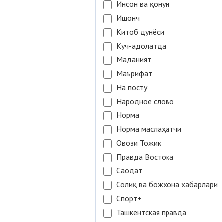
Инсон ва қонун
Ишонч
Китоб дунёси
Куч-адолатда
Маданият
Маърифат
На посту
Народное слово
Норма
Норма маслаҳатчи
Овози Тожик
Правда Востока
Саодат
Солиқ ва божхона хабарлари
Спорт+
Ташкентская правда