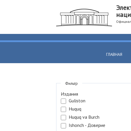
Элек
наци
Официал
ГЛАВНАЯ
Фильтр
Издания
Guliston
Huquq
Huquq va Burch
Ishonch - Доверие