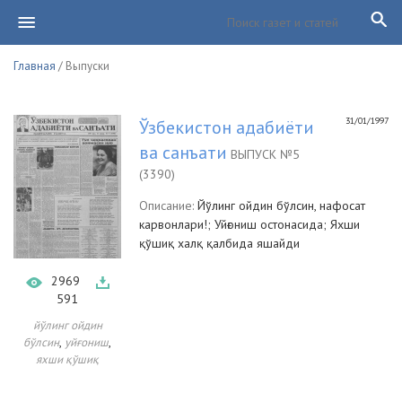
Главная
/ Выпуски
31/01/1997
Ўзбекистон адабиёти
ва санъати
ВЫПУСК №5
(3390)
Описание:
Йўлинг ойдин бўлсин, нафосат
карвонлари!; Уйғониш остонасида; Яхши
қўшиқ халқ қалбида яшайди
2969
591
йўлинг ойдин
,
,
бўлсин
уйғониш
яхши қўшиқ