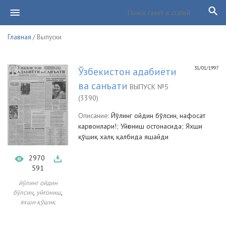
Главная
/ Выпуски
31/01/1997
Ўзбекистон адабиёти
ва санъати
ВЫПУСК №5
(3390)
Описание:
Йўлинг ойдин бўлсин, нафосат
карвонлари!; Уйғониш остонасида; Яхши
қўшиқ халқ қалбида яшайди
2970
591
йўлинг ойдин
,
,
бўлсин
уйғониш
яхши қўшиқ