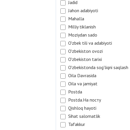
Jadid
Jahon adabiyoti
Mahalla
Milliy tiklanish
Moziydan sado
O'zbek tili va adabiyoti
O'zbekiston ovozi
O'zbekiston tarixi
O'zbekistonda sog'liqni saqlash
Oila Davrasida
Oila va jamiyat
Postda
Postda.На посту
Qishloq hayoti
Sihat salomatlik
Tafakkur