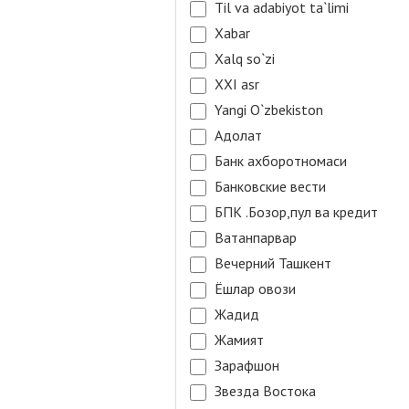
Til va adabiyot ta`limi
Xabar
Xalq so`zi
XXI asr
Yangi O`zbekiston
Адолат
Банк ахборотномаси
Банковские вести
БПК .Бозор,пул ва кредит
Ватанпарвар
Вечерний Ташкент
Ёшлар овози
Жадид
Жамият
Зарафшон
Звезда Востока