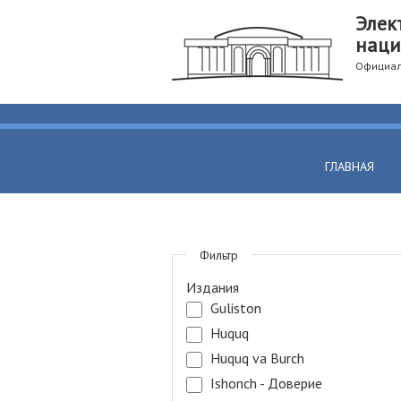
Элек
наци
Официал
ГЛАВНАЯ
Фильтр
Издания
Guliston
Huquq
Huquq va Burch
Ishonch - Доверие