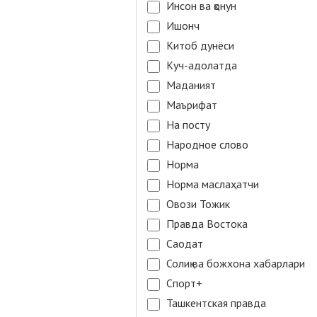
Инсон ва қонун
Ишонч
Китоб дунёси
Куч-адолатда
Маданият
Маърифат
На посту
Народное слово
Норма
Норма маслаҳатчи
Овози Тожик
Правда Востока
Саодат
Солиқ ва божхона хабарлари
Спорт+
Ташкентская правда