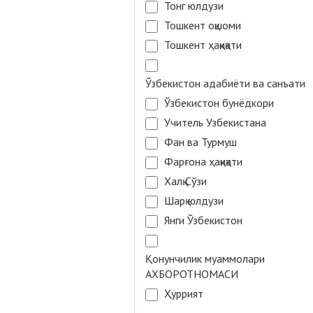
Тонг юлдузи
Тошкент оқшоми
Тошкент ҳақиқати
Ўзбекистон адабиёти ва санъати
Ўзбекистон бунёдкори
Учитель Узбекистана
Фан ва Турмуш
Фарғона ҳақиқати
Халқ Сўзи
Шарқ юлдузи
Янги Ўзбекистон
Қонунчилик муаммолари
АХБОРОТНОМАСИ
Ҳуррият