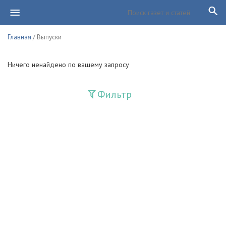
Главная
/ Выпуски
Ничего ненайдено по вашему запросу
Фильтр
Издания
Guliston
Huquq
Huquq va Burch
Ishonch - Доверие
Jadid
Jahon adabiyoti
Mahalla