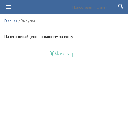
Главная
/ Выпуски
Ничего ненайдено по вашему запросу
Фильтр
Издания
Guliston
Huquq
Huquq va Burch
Ishonch - Доверие
Jadid
Jahon adabiyoti
Mahalla