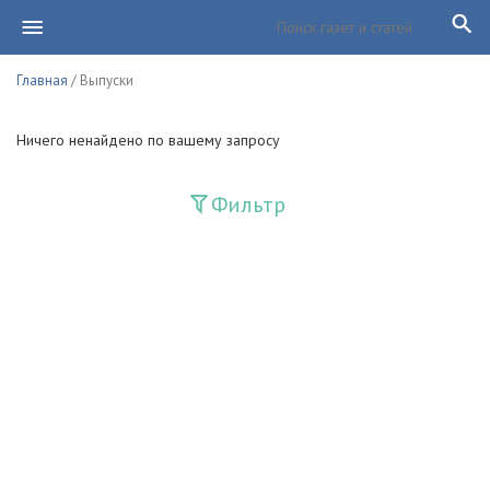
Главная
/ Выпуски
Ничего ненайдено по вашему запросу
Фильтр
Издания
Guliston
Huquq
Huquq va Burch
Ishonch - Доверие
Jadid
Jahon adabiyoti
Mahalla