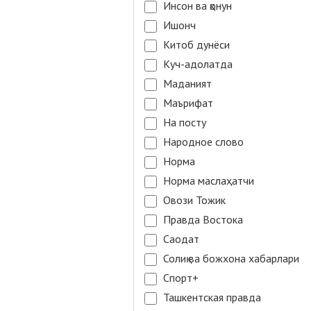
Инсон ва қонун
Ишонч
Китоб дунёси
Куч-адолатда
Маданият
Маърифат
На посту
Народное слово
Норма
Норма маслаҳатчи
Овози Тожик
Правда Востока
Саодат
Солиқ ва божхона хабарлари
Спорт+
Ташкентская правда