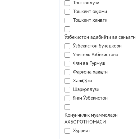
Тонг юлдузи
Тошкент оқшоми
Тошкент ҳақиқати
Ўзбекистон адабиёти ва санъати
Ўзбекистон бунёдкори
Учитель Узбекистана
Фан ва Турмуш
Фарғона ҳақиқати
Халқ Сўзи
Шарқ юлдузи
Янги Ўзбекистон
Қонунчилик муаммолари
АХБОРОТНОМАСИ
Ҳуррият