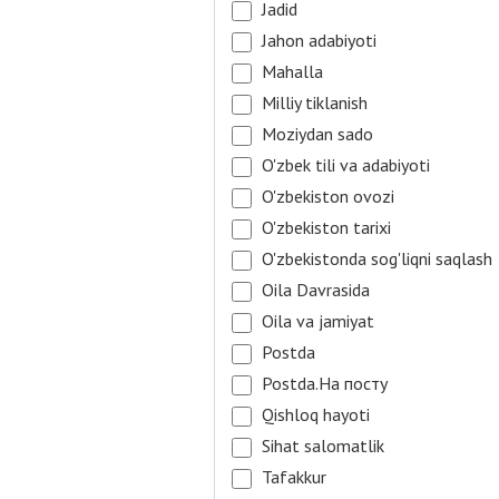
Jadid
Jahon adabiyoti
Mahalla
Milliy tiklanish
Moziydan sado
O'zbek tili va adabiyoti
O'zbekiston ovozi
O'zbekiston tarixi
O'zbekistonda sog'liqni saqlash
Oila Davrasida
Oila va jamiyat
Postda
Postda.На посту
Qishloq hayoti
Sihat salomatlik
Tafakkur