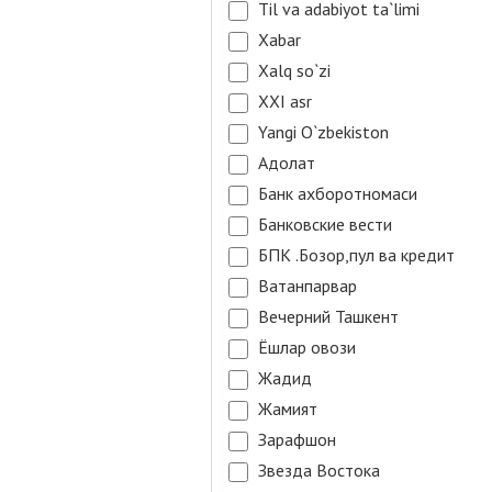
Til va adabiyot ta`limi
Xabar
Xalq so`zi
XXI asr
Yangi O`zbekiston
Адолат
Банк ахборотномаси
Банковские вести
БПК .Бозор,пул ва кредит
Ватанпарвар
Вечерний Ташкент
Ёшлар овози
Жадид
Жамият
Зарафшон
Звезда Востока