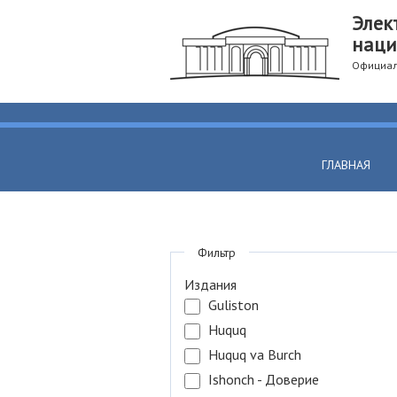
Элек
наци
Официал
ГЛАВНАЯ
Фильтр
Издания
Guliston
Huquq
Huquq va Burch
Ishonch - Доверие