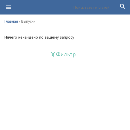
Главная
/ Выпуски
Ничего ненайдено по вашему запросу
Фильтр
Издания
Guliston
Huquq
Huquq va Burch
Ishonch - Доверие
Jadid
Jahon adabiyoti
Mahalla