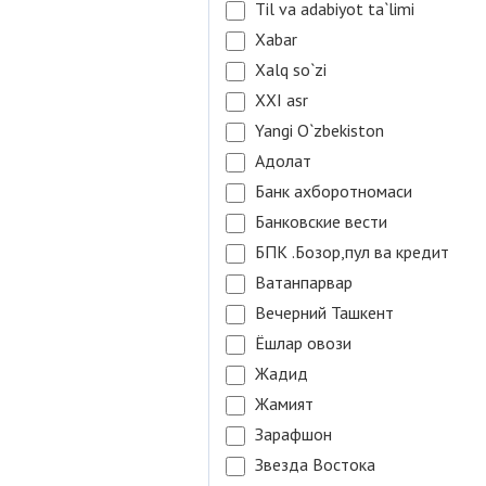
Til va adabiyot ta`limi
Xabar
Xalq so`zi
XXI asr
Yangi O`zbekiston
Адолат
Банк ахборотномаси
Банковские вести
БПК .Бозор,пул ва кредит
Ватанпарвар
Вечерний Ташкент
Ёшлар овози
Жадид
Жамият
Зарафшон
Звезда Востока