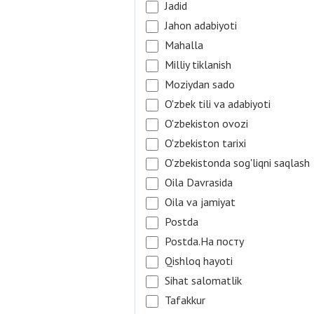
Jadid
Jahon adabiyoti
Mahalla
Milliy tiklanish
Moziydan sado
O'zbek tili va adabiyoti
O'zbekiston ovozi
O'zbekiston tarixi
O'zbekistonda sog'liqni saqlash
Oila Davrasida
Oila va jamiyat
Postda
Postda.На посту
Qishloq hayoti
Sihat salomatlik
Tafakkur