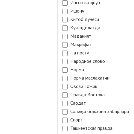
Инсон ва қонун
Ишонч
Китоб дунёси
Куч-адолатда
Маданият
Маърифат
На посту
Народное слово
Норма
Норма маслаҳатчи
Овози Тожик
Правда Востока
Саодат
Солиқ ва божхона хабарлари
Спорт+
Ташкентская правда