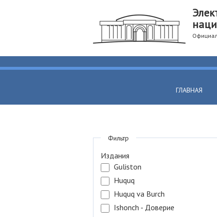
Элек
наци
Официал
ГЛАВНАЯ
Фильтр
Издания
Guliston
Huquq
Huquq va Burch
Ishonch - Доверие