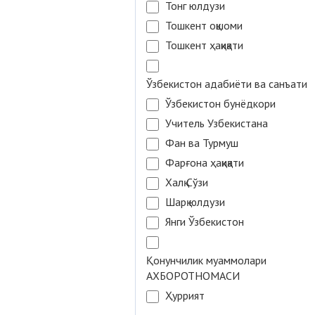
Тонг юлдузи
Тошкент оқшоми
Тошкент ҳақиқати
Ўзбекистон адабиёти ва санъати
Ўзбекистон бунёдкори
Учитель Узбекистана
Фан ва Турмуш
Фарғона ҳақиқати
Халқ Сўзи
Шарқ юлдузи
Янги Ўзбекистон
Қонунчилик муаммолари
АХБОРОТНОМАСИ
Ҳуррият