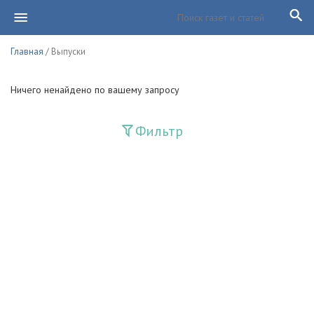
Главная
/ Выпуски
Ничего ненайдено по вашему запросу
Фильтр
Издания
Guliston
Huquq
Huquq va Burch
Ishonch - Доверие
Jadid
Jahon adabiyoti
Mahalla