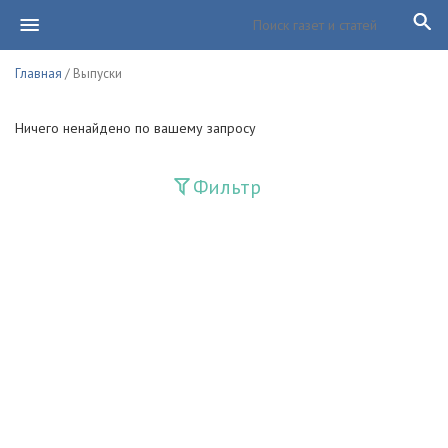
Главная
/ Выпуски
Ничего ненайдено по вашему запросу
Фильтр
Издания
Guliston
Huquq
Huquq va Burch
Ishonch - Доверие
Jadid
Jahon adabiyoti
Mahalla