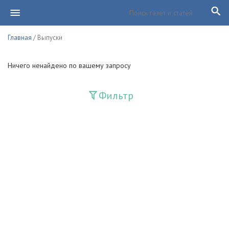
Главная
/ Выпуски
Ничего ненайдено по вашему запросу
Фильтр
Издания
Guliston
Huquq
Huquq va Burch
Ishonch - Доверие
Jadid
Jahon adabiyoti
Mahalla