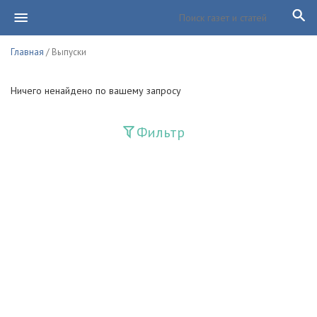
Главная
/ Выпуски
Ничего ненайдено по вашему запросу
Фильтр
Издания
Guliston
Huquq
Huquq va Burch
Ishonch - Доверие
Jadid
Jahon adabiyoti
Mahalla