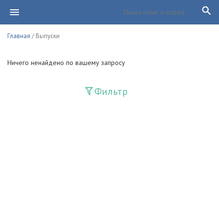
Главная
/ Выпуски
Ничего ненайдено по вашему запросу
Фильтр
Издания
Guliston
Huquq
Huquq va Burch
Ishonch - Доверие
Jadid
Jahon adabiyoti
Mahalla