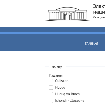
Элек
наци
Официал
ГЛАВНАЯ
Фильтр
Издания
Guliston
Huquq
Huquq va Burch
Ishonch - Доверие