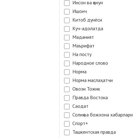
Инсон ва қонун
Ишонч
Китоб дунёси
Куч-адолатда
Маданият
Маърифат
На посту
Народное слово
Норма
Норма маслаҳатчи
Овози Тожик
Правда Востока
Саодат
Солиқ ва божхона хабарлари
Спорт+
Ташкентская правда