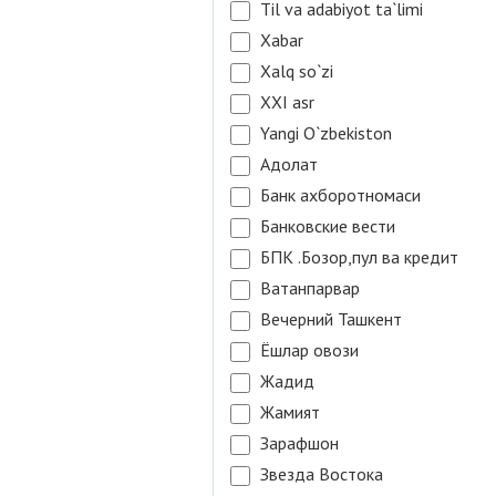
Til va adabiyot ta`limi
Xabar
Xalq so`zi
XXI asr
Yangi O`zbekiston
Адолат
Банк ахборотномаси
Банковские вести
БПК .Бозор,пул ва кредит
Ватанпарвар
Вечерний Ташкент
Ёшлар овози
Жадид
Жамият
Зарафшон
Звезда Востока