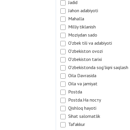
Jadid
Jahon adabiyoti
Mahalla
Milliy tiklanish
Moziydan sado
O'zbek tili va adabiyoti
O'zbekiston ovozi
O'zbekiston tarixi
O'zbekistonda sog'liqni saqlash
Oila Davrasida
Oila va jamiyat
Postda
Postda.На посту
Qishloq hayoti
Sihat salomatlik
Tafakkur