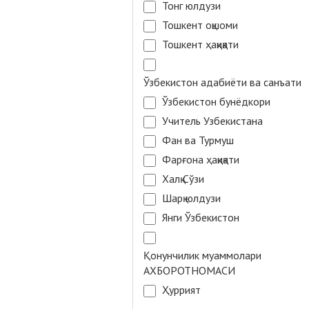
Тонг юлдузи
Тошкент оқшоми
Тошкент ҳақиқати
Ўзбекистон адабиёти ва санъати
Ўзбекистон бунёдкори
Учитель Узбекистана
Фан ва Турмуш
Фарғона ҳақиқати
Халқ Сўзи
Шарқ юлдузи
Янги Ўзбекистон
Қонунчилик муаммолари
АХБОРОТНОМАСИ
Ҳуррият