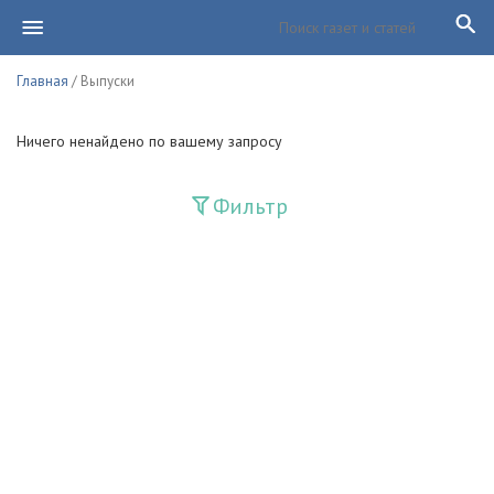
Главная
/ Выпуски
Ничего ненайдено по вашему запросу
Фильтр
Издания
Guliston
Huquq
Huquq va Burch
Ishonch - Доверие
Jadid
Jahon adabiyoti
Mahalla