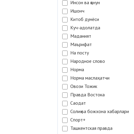
Инсон ва қонун
Ишонч
Китоб дунёси
Куч-адолатда
Маданият
Маърифат
На посту
Народное слово
Норма
Норма маслаҳатчи
Овози Тожик
Правда Востока
Саодат
Солиқ ва божхона хабарлари
Спорт+
Ташкентская правда