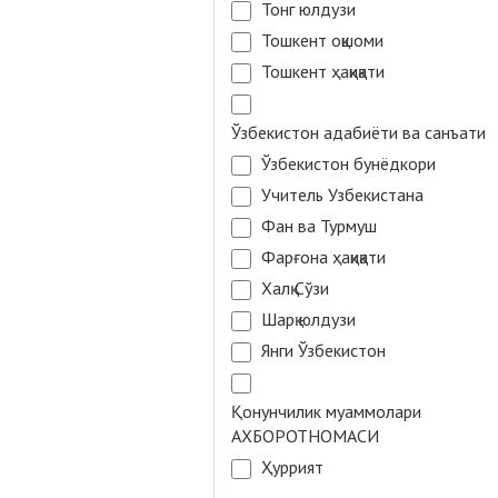
Тонг юлдузи
Тошкент оқшоми
Тошкент ҳақиқати
Ўзбекистон адабиёти ва санъати
Ўзбекистон бунёдкори
Учитель Узбекистана
Фан ва Турмуш
Фарғона ҳақиқати
Халқ Сўзи
Шарқ юлдузи
Янги Ўзбекистон
Қонунчилик муаммолари
АХБОРОТНОМАСИ
Ҳуррият