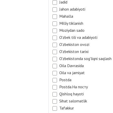
Jadid
Jahon adabiyoti
Mahalla
Milliy tiklanish
Moziydan sado
O'zbek tili va adabiyoti
O'zbekiston ovozi
O'zbekiston tarixi
O'zbekistonda sog'liqni saqlash
Oila Davrasida
Oila va jamiyat
Postda
Postda.На посту
Qishloq hayoti
Sihat salomatlik
Tafakkur