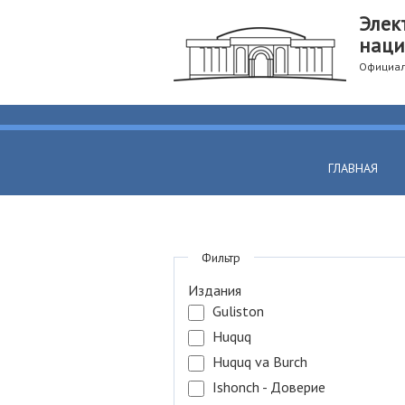
Элек
наци
Официал
ГЛАВНАЯ
Фильтр
Издания
Guliston
Huquq
Huquq va Burch
Ishonch - Доверие