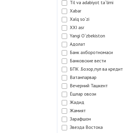
Til va adabiyot ta`limi
Xabar
Xalq so`zi
XXI asr
Yangi O`zbekiston
Адолат
Банк ахборотномаси
Банковские вести
БПК .Бозор,пул ва кредит
Ватанпарвар
Вечерний Ташкент
Ёшлар овози
Жадид
Жамият
Зарафшон
Звезда Востока