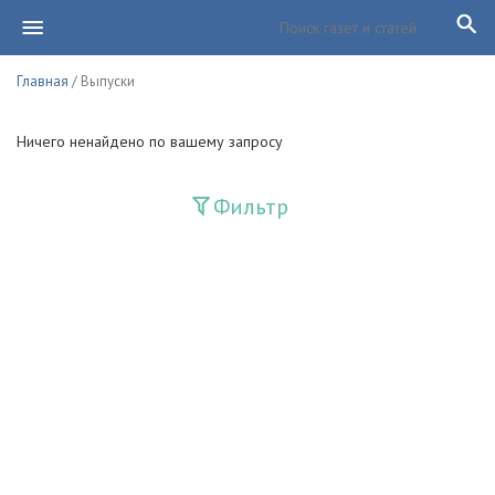
Главная
/ Выпуски
Ничего ненайдено по вашему запросу
Фильтр
Издания
Guliston
Huquq
Huquq va Burch
Ishonch - Доверие
Jadid
Jahon adabiyoti
Mahalla