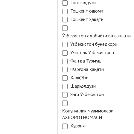
Тонг юлдузи
Тошкент оқшоми
Тошкент ҳақиқати
Ўзбекистон адабиёти ва санъати
Ўзбекистон бунёдкори
Учитель Узбекистана
Фан ва Турмуш
Фарғона ҳақиқати
Халқ Сўзи
Шарқ юлдузи
Янги Ўзбекистон
Қонунчилик муаммолари
АХБОРОТНОМАСИ
Ҳуррият