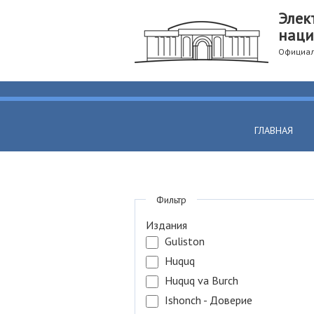
Элек
наци
Официал
ГЛАВНАЯ
Фильтр
Издания
Guliston
Huquq
Huquq va Burch
Ishonch - Доверие