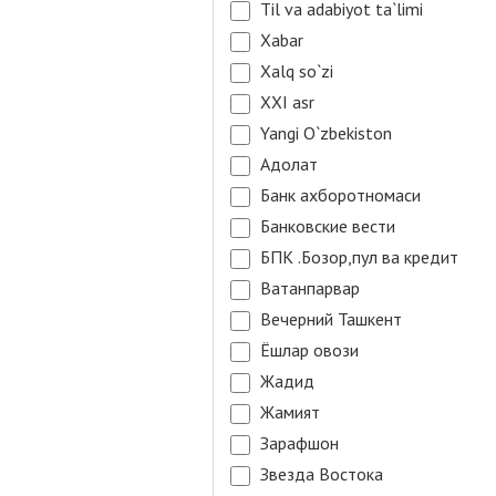
Til va adabiyot ta`limi
Xabar
Xalq so`zi
XXI asr
Yangi O`zbekiston
Адолат
Банк ахборотномаси
Банковские вести
БПК .Бозор,пул ва кредит
Ватанпарвар
Вечерний Ташкент
Ёшлар овози
Жадид
Жамият
Зарафшон
Звезда Востока