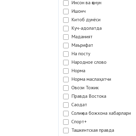
Инсон ва қонун
Ишонч
Китоб дунёси
Куч-адолатда
Маданият
Маърифат
На посту
Народное слово
Норма
Норма маслаҳатчи
Овози Тожик
Правда Востока
Саодат
Солиқ ва божхона хабарлари
Спорт+
Ташкентская правда