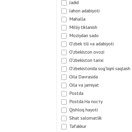
Jadid
Jahon adabiyoti
Mahalla
Milliy tiklanish
Moziydan sado
O'zbek tili va adabiyoti
O'zbekiston ovozi
O'zbekiston tarixi
O'zbekistonda sog'liqni saqlash
Oila Davrasida
Oila va jamiyat
Postda
Postda.На посту
Qishloq hayoti
Sihat salomatlik
Tafakkur