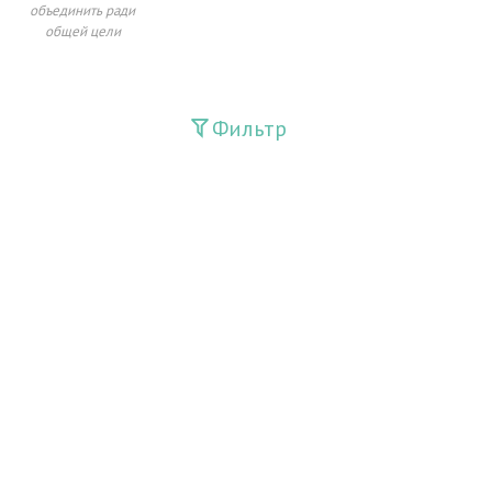
объединить ради
общей цели
Фильтр
Издания
Guliston
Huquq
Huquq va Burch
Ishonch - Доверие
Jadid
Jahon adabiyoti
Mahalla
Milliy tiklanish
Moziydan sado
O'zbek tili va adabiyoti