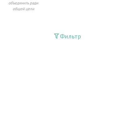
объединить ради
общей цели
Фильтр
Издания
Guliston
Huquq
Huquq va Burch
Ishonch - Доверие
Jadid
Jahon adabiyoti
Mahalla
Milliy tiklanish
Moziydan sado
O'zbek tili va adabiyoti