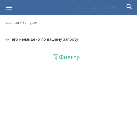
Главная
/ Выпуски
Ничего ненайдено по вашему запросу
Фильтр
Издания
Guliston
Huquq
Huquq va Burch
Ishonch - Доверие
Jadid
Jahon adabiyoti
Mahalla